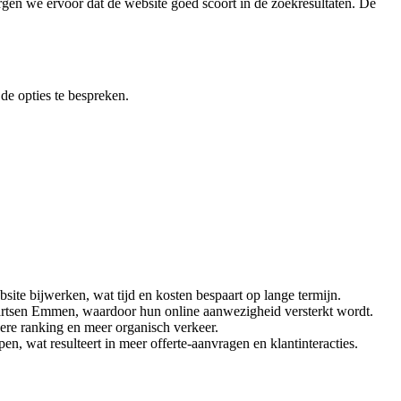
zorgen we ervoor dat de website goed scoort in de zoekresultaten. De
e opties te bespreken.
te bijwerken, wat tijd en kosten bespaart op lange termijn.
enartsen Emmen, waardoor hun online aanwezigheid versterkt wordt.
ere ranking en meer organisch verkeer.
en, wat resulteert in meer offerte-aanvragen en klantinteracties.