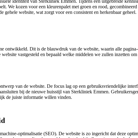
visuele identiteit van Sterkliniek Emmen. Tijdens een uitgebreide ken
elt. We kozen voor een kleurenpalet met groen en rood, gecombineerd 
 de gehele website, wat zorgt voor een consistent en herkenbaar geheel.
ontwikkeld. Dit is de blauwdruk van de website, waarin alle pagina-e
ebsite vastgesteld en bepaald welke middelen we zullen inzetten om di
twerp van de website. De focus lag op een gebruiksvriendelijke interf
ansluiten bij de nieuwe huisstijl van Sterkliniek Emmen. Gebruikersgem
jk de juiste informatie willen vinden.
id
machine-optimalisatie (SEO). De website is zo ingericht dat deze opt