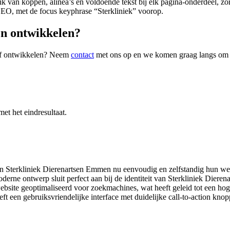
ruik van koppen, alinea’s en voldoende tekst bij elk pagina-onderdeel, 
 SEO, met de focus keyphrase “Sterkliniek” voorop.
n ontwikkelen?
of ontwikkelen? Neem
contact
met ons op en we komen graag langs om d
et het eindresultaat.
Sterkliniek Dierenartsen Emmen nu eenvoudig en zelfstandig hun websi
erne ontwerp sluit perfect aan bij de identiteit van Sterkliniek Dier
site geoptimaliseerd voor zoekmachines, wat heeft geleid tot een hog
 een gebruiksvriendelijke interface met duidelijke call-to-action knopp