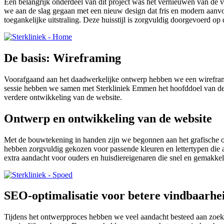
Een belangrijk onderdeel van dit project was het vernieuwen van de 
we aan de slag gegaan met een nieuw design dat fris en modern aanvo
toegankelijke uitstraling. Deze huisstijl is zorgvuldig doorgevoerd op
De basis: Wireframing
Voorafgaand aan het daadwerkelijke ontwerp hebben we een wireframe 
sessie hebben we samen met Sterkliniek Emmen het hoofddoel van de w
verdere ontwikkeling van de website.
Ontwerp en ontwikkeling van de website
Met de bouwtekening in handen zijn we begonnen aan het grafische on
hebben zorgvuldig gekozen voor passende kleuren en lettertypen die a
extra aandacht voor ouders en huisdiereigenaren die snel en gemakkeli
SEO-optimalisatie voor betere vindbaarhe
Tijdens het ontwerpproces hebben we veel aandacht besteed aan zoek