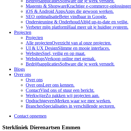
Bedrijfsapplicaties
Software die je werk versnelt.
Magento & Shopware
Krachtige e-commerce-oplossinge
iOS & Android Apps
Apps die gewoon werken.
SEO optimalisatie
Beter vindbaar in Google.
Ondersteuning & Onderhoud
Altijd up-to-date en veilig.
Verbeter mijn platform
Haal meer uit je huidige systeem.
Projecten
Projecten
Alle projecten
Overzicht van al onze projecten.
UI & UX Design
Slimme en mooie interfaces.
Websites
Snel, veilig en op maat.
Webshops
Verkoop online met gemak.
Bedrijfsapplicaties
Software die je werk versnelt.
Blogs
Over ons
Over ons
Over ons
Leer ons kennen.
Contact
Vind ons of stuur een bericht.
Werkwijze
Zo pakken wij projecten aan.
Opdrachtgevers
Merken waar we mee werken.
Branches
Specialisaties in verschillende sectoren.
Contact opnemen
Sterkliniek Dierenartsen Emmen