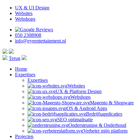
UX & UI Design
Websites
Webshops
050 2308908
info@eyeentertainment.nl
Terug
Home
Expertises
Expertises
Websites
UX & Platform Design
Webshops
Magento & Shopware
iOS & Android Apps
Bedrijfsapplicaties
SEO optimalisatie
Ondersteuning & Onderhoud
Verbeter mijn platform
Projecten