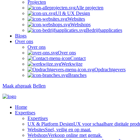
Projecten
Alle projecten
UI & UX Design
Websites
Webshops
Bedrijfsapplicaties
Blogs
Over ons
Over ons
Over ons
Contact
Werkwijze
Opdrachtgevers
Branches
Maak afspraak
Bellen
Home
Expertises
Expertises
UX & Platform Design
UX voor schaalbare digitale prod
Websites
Snel, veilig en op maat.
Webshops
Verkoop online met gemak.