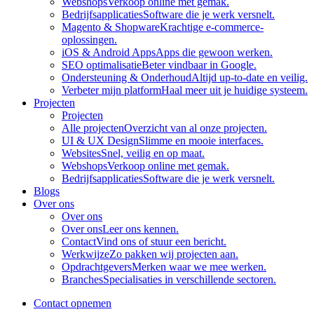
Webshops
Verkoop online met gemak.
Bedrijfsapplicaties
Software die je werk versnelt.
Magento & Shopware
Krachtige e-commerce-
oplossingen.
iOS & Android Apps
Apps die gewoon werken.
SEO optimalisatie
Beter vindbaar in Google.
Ondersteuning & Onderhoud
Altijd up-to-date en veilig.
Verbeter mijn platform
Haal meer uit je huidige systeem.
Projecten
Projecten
Alle projecten
Overzicht van al onze projecten.
UI & UX Design
Slimme en mooie interfaces.
Websites
Snel, veilig en op maat.
Webshops
Verkoop online met gemak.
Bedrijfsapplicaties
Software die je werk versnelt.
Blogs
Over ons
Over ons
Over ons
Leer ons kennen.
Contact
Vind ons of stuur een bericht.
Werkwijze
Zo pakken wij projecten aan.
Opdrachtgevers
Merken waar we mee werken.
Branches
Specialisaties in verschillende sectoren.
Contact opnemen