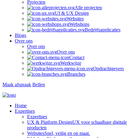
Projecten
Alle projecten
UI & UX Design
Websites
Webshops
Bedrijfsapplicaties
Blogs
Over ons
Over ons
Over ons
Contact
Werkwijze
Opdrachtgevers
Branches
Maak afspraak
Bellen
Home
Expertises
Expertises
UX & Platform Design
UX voor schaalbare digitale
producten
Websites
Snel, veilig en op maat.