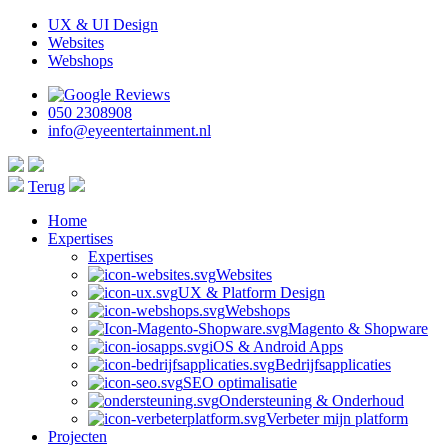
UX & UI Design
Websites
Webshops
050 2308908
info@eyeentertainment.nl
Terug
Home
Expertises
Expertises
Websites
UX & Platform Design
Webshops
Magento & Shopware
iOS & Android Apps
Bedrijfsapplicaties
SEO optimalisatie
Ondersteuning & Onderhoud
Verbeter mijn platform
Projecten